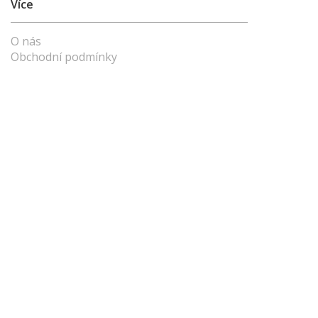
Více
O nás
Obchodní podmínky
Vše o nákupu
Kontakty
Vysvětlivky
Naši partneři