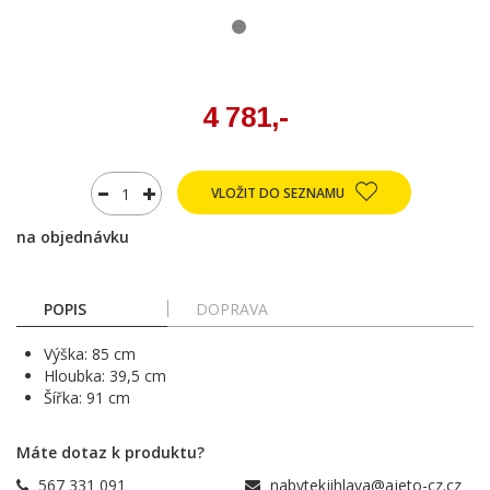
4 781,-
VLOŽIT DO SEZNAMU
na objednávku
POPIS
DOPRAVA
Výška: 85 cm
Hloubka: 39,5 cm
Šířka: 91 cm
Máte dotaz k produktu?
567 331 091
nabytekjihlava@ajeto-cz.cz