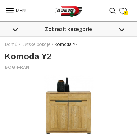
Celkem:
0
,-
PŘEJÍT DO SEZNAMU
MENU
0
Zobrazit kategorie
Domů
/
Dětské pokoje
/
Komoda Y2
Komoda Y2
BOG-FRAN