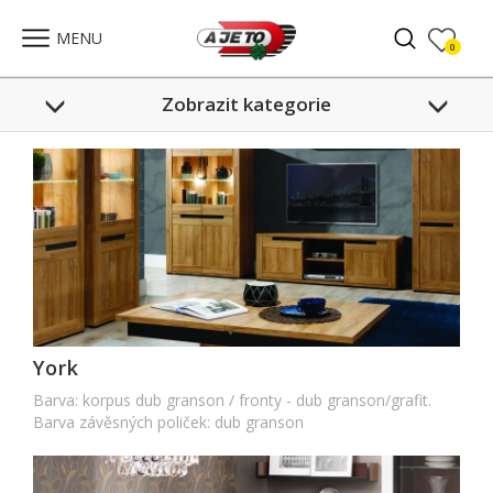
Celkem:
0
,-
PŘEJÍT DO SEZNAMU
MENU
0
Zobrazit kategorie
York
Barva: korpus dub granson / fronty - dub granson/grafit.
Barva závěsných poliček: dub granson