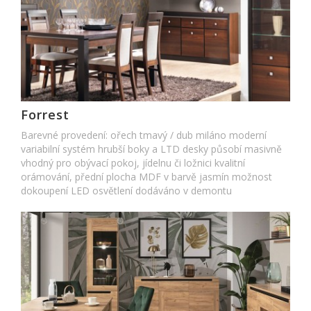
Forrest
Barevné provedení: ořech tmavý / dub miláno moderní
variabilní systém hrubší boky a LTD desky působí masivně
vhodný pro obývací pokoj, jídelnu či ložnici kvalitní
orámování, přední plocha MDF v barvě jasmín možnost
dokoupení LED osvětlení dodáváno v demontu