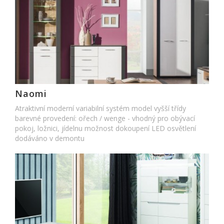
Naomi
Atraktivní moderní variabilní systém model vyšší třídy
barevné provedení: ořech / wenge - vhodný pro obývací
pokoj, ložnici, jídelnu možnost dokoupení LED osvětlení
dodáváno v demontu