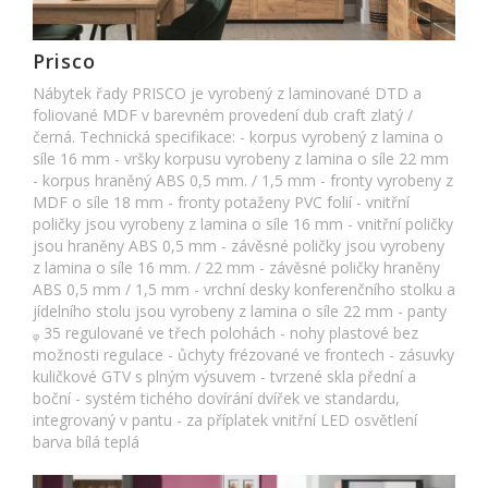
Prisco
Nábytek řady PRISCO je vyrobený z laminované DTD a
foliované MDF v barevném provedení dub craft zlatý /
černá. Technická specifikace: - korpus vyrobený z lamina o
síle 16 mm - vršky korpusu vyrobeny z lamina o síle 22 mm
- korpus hraněný ABS 0,5 mm. / 1,5 mm - fronty vyrobeny z
MDF o síle 18 mm - fronty potaženy PVC folií - vnitřní
poličky jsou vyrobeny z lamina o síle 16 mm - vnitřní poličky
jsou hraněny ABS 0,5 mm - závěsné poličky jsou vyrobeny
z lamina o síle 16 mm. / 22 mm - závěsné poličky hraněny
ABS 0,5 mm / 1,5 mm - vrchní desky konferenčního stolku a
jídelního stolu jsou vyrobeny z lamina o síle 22 mm - panty
ᵩ 35 regulované ve třech polohách - nohy plastové bez
možnosti regulace - ůchyty frézované ve frontech - zásuvky
kuličkové GTV s plným výsuvem - tvrzené skla přední a
boční - systém tichého dovírání dvířek ve standardu,
integrovaný v pantu - za příplatek vnitřní LED osvětlení
barva bílá teplá