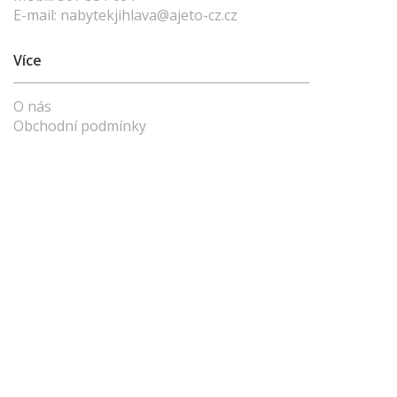
E-mail:
nabytekjihlava@ajeto-cz.cz
Více
O nás
Obchodní podmínky
Vše o nákupu
Kontakty
Vysvětlivky
Naši partneři