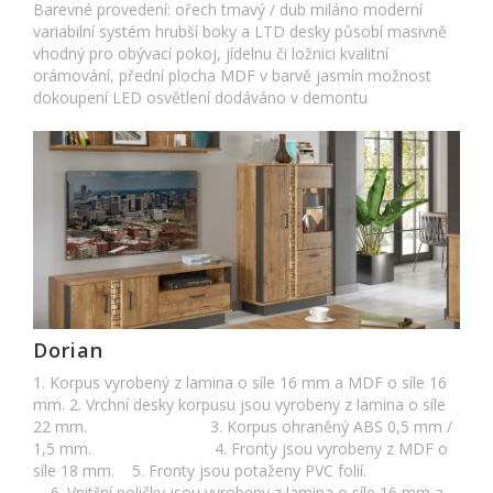
Barevné provedení: ořech tmavý / dub miláno moderní
variabilní systém hrubší boky a LTD desky působí masivně
vhodný pro obývací pokoj, jídelnu či ložnici kvalitní
orámování, přední plocha MDF v barvě jasmín možnost
dokoupení LED osvětlení dodáváno v demontu
Dorian
1. Korpus vyrobený z lamina o síle 16 mm a MDF o síle 16
mm. 2. Vrchní desky korpusu jsou vyrobeny z lamina o síle
22 mm. 3. Korpus ohraněný ABS 0,5 mm /
1,5 mm. 4. Fronty jsou vyrobeny z MDF o
síle 18 mm. 5. Fronty jsou potaženy PVC folií.
6. Vnitřní poličky jsou vyrobeny z lamina o síle 16 mm a