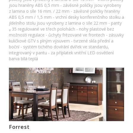
jsou hraněny ABS 0,5 mm - závěsné poličky jsou vyrobeny
z lamina o síle 16 mm. / 22 mm - závěsné poličky hraněny
ABS 0,5 mm / 1,5 mm - vrchní desky konferenčního stolku a
jídelního stolu jsou vyrobeny z lamina o síle 22 mm - panty
ᵩ 35 regulované ve třech polohách - nohy plastové bez
možnosti regulace - ůchyty frézované ve frontech - zásuvky
kuličkové GTV s plným výsuvem - tvrzené skla přední a
boční - systém tichého dovírání dvířek ve standardu,
integrovaný v pantu - za příplatek vnitřní LED osvětlení
barva bílá teplá
Forrest