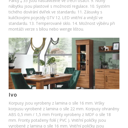
Panty ᵩ 35 jsou nastavitelné ve třech osách. 9. Nohy
nábytku jsou plastové s možností regulace. 10. Systém
tichého dovírání dvířek ve standardu. 11. Zásuvky s
kuličkovými pojezdy GTV 12. LED vnitřní a vnější ve
standardu. 13. Temperované sklo. 14. Možnost výběru při
montáži verze s bílou nebo wenge lištou.
Ivo
Korpusy jsou vyrobeny z lamina o síle 16 mm. Vršky
korpusu vyrobené z lamina o síle 22 mm. Korpusy ohraněny
ABS 0,5 mm / 1,5 mm Fronty vyrobeny z MDF o síle 18
mm. Fronty potaženy folií ( PVC ). Vnitřní poličky jsou
vyrobené z lamina o síle 16 mm. Vnitřní poličky jsou