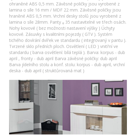
ohraněné ABS 0,5 mm. Závěsné poličky jsou vyrobené z
lamina o síle 16 mm / MDF 22 mm. Závěsné poličky jsou
hraněné ABS 0,5 mm. Vrchní desky stolů jsou vyrobené z
lamina o síle 28mm. Panty ᵩ 35 nastavitelné ve třech osách.
Nohy kovové ( bez možnosti nastavení výšky ) Úchyty
kovové. Zásuvky s kvalitními pojezdy ( GTV ). Systém
tichého dovírání dvířek ve standardu ( integrovaný v pantu ).
Tvrzené sklo předních ploch. Osvětlení ( LED ) vnitřní ve
standardu ( barva osvětlení: bílá teplá ). Barva: korpus - dub
april , fronty - dub april Barva závěsné poličky: dub april
Barva jídelního stolu a konf. stolu: korpus - dub april, vrchní
deska - dub april ( struktůrovaná mat )