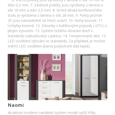
ABS 0,5 mm. 7. Závěsné poličky jsou vyrobeny z lamina o
síle 16 mm a ABS 0,5 mm. 8. Vrchní deska konferenčního
stolu je vyrobena z lamina o síle 28 mm. 9. Panty průměr
35 jsou nastavitelné ve třech osách. 10. Nohy kovové. 11.
Úchytky kovové. 12. Zásuvky s kuličkovými pojezdy ( GTV ) s
plným výsuvem. 13. Systém tichého dovíraní dveří v
standardu (zabudovaný v pantu). 14. Temperované sklo. 15.
LED osvětlení rylování ve standardu. Za příplatek je možné
vnitřní LED osvětlení (barva podsvícení: bílá teplá).
Naomi
Atraktivní moderní variabilní systém model vyšší třídy