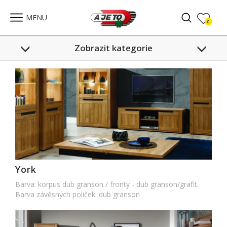
Celkem:
0
,-
PŘEJÍT DO SEZNAMU
MENU
0
Zobrazit kategorie
York
Barva: korpus dub granson / fronty - dub granson/grafit.
Barva závěsných poliček: dub granson