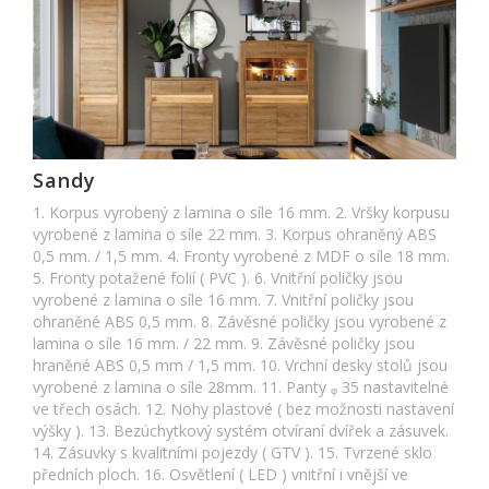
Sandy
1. Korpus vyrobený z lamina o síle 16 mm. 2. Vršky korpusu
vyrobené z lamina o síle 22 mm. 3. Korpus ohraněný ABS
0,5 mm. / 1,5 mm. 4. Fronty vyrobené z MDF o síle 18 mm.
5. Fronty potažené folií ( PVC ). 6. Vnitřní poličky jsou
vyrobené z lamina o síle 16 mm. 7. Vnitřní poličky jsou
ohraněné ABS 0,5 mm. 8. Závěsné poličky jsou vyrobené z
lamina o síle 16 mm. / 22 mm. 9. Závěsné poličky jsou
hraněné ABS 0,5 mm / 1,5 mm. 10. Vrchní desky stolů jsou
vyrobené z lamina o síle 28mm. 11. Panty ᵩ 35 nastavitelné
ve třech osách. 12. Nohy plastové ( bez možnosti nastavení
výšky ). 13. Bezúchytkový systém otvíraní dvířek a zásuvek.
14. Zásuvky s kvalitními pojezdy ( GTV ). 15. Tvrzené sklo
předních ploch. 16. Osvětlení ( LED ) vnitřní i vnější ve