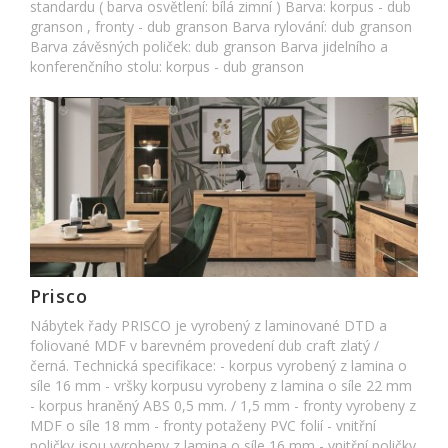
standardu ( barva osvětlení: bílá zimní ) Barva: korpus - dub
granson , fronty - dub granson Barva rylování: dub granson
Barva závěsných poliček: dub granson Barva jidelního a
konferenčního stolu: korpus - dub granson
Prisco
Nábytek řady PRISCO je vyrobený z laminované DTD a
foliované MDF v barevném provedení dub craft zlatý /
černá. Technická specifikace: - korpus vyrobený z lamina o
síle 16 mm - vršky korpusu vyrobeny z lamina o síle 22 mm
- korpus hraněný ABS 0,5 mm. / 1,5 mm - fronty vyrobeny z
MDF o síle 18 mm - fronty potaženy PVC folií - vnitřní
poličky jsou vyrobeny z lamina o síle 16 mm - vnitřní poličky