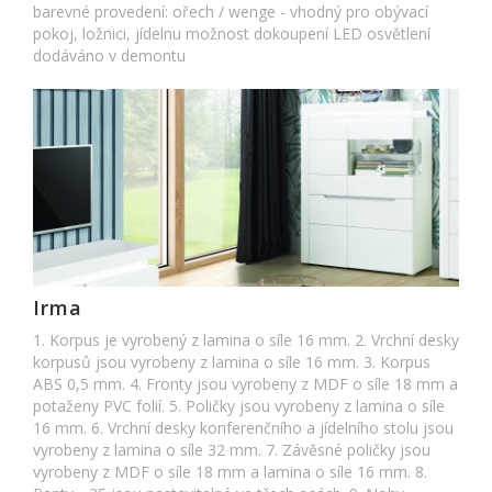
barevné provedení: ořech / wenge - vhodný pro obývací
pokoj, ložnici, jídelnu možnost dokoupení LED osvětlení
dodáváno v demontu
Irma
1. Korpus je vyrobený z lamina o síle 16 mm. 2. Vrchní desky
korpusů jsou vyrobeny z lamina o síle 16 mm. 3. Korpus
ABS 0,5 mm. 4. Fronty jsou vyrobeny z MDF o síle 18 mm a
potaženy PVC folií. 5. Poličky jsou vyrobeny z lamina o síle
16 mm. 6. Vrchní desky konferenčního a jídelního stolu jsou
vyrobeny z lamina o síle 32 mm. 7. Závěsné poličky jsou
vyrobeny z MDF o síle 18 mm a lamina o síle 16 mm. 8.