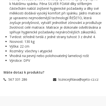
k hlubšímu spánku. Pěna SILVER FOAM díky stříbrným
částečkám nabízí zvýšené hygienické požadavky a díky své
měkkosti dodává vysoký komfort při spánku. Jádro matrace
je upraveno nejmodernější technologií ŘEŠETO, která
zvyšuje prodyšnost, vytváří jednotlivé zónování a prodlužuje
životnost celé matrace. Matrace je dokonale odvětrávána a
splňuje hygienické požadavky nejnáročnějších zákazníků.
Tvrdost: středně tvrdá z jedné strany tuhost 3 z druhé 4.
Nosnost: 130 kg
Výška: 22 cm
Rozměry: všechny i atypické
Vhodná na pevný nebo polohovatelný lamelový rošt
Výrobce: DPV
Máte dotaz k produktu?
567 331 286
loznicejihlava@ajeto-cz.cz