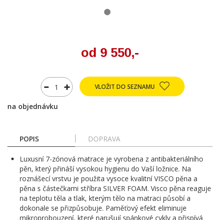
od 9 550,-
VLOŽIT DO SEZNAMU
na objednávku
POPIS
DOPRAVA
Luxusní 7-zónová matrace je vyrobena z antibakteriálního
pěn, který přináší vysokou hygienu do Vaší ložnice. Na
roznášecí vrstvu je použita vysoce kvalitní VISCO pěna a
pěna s částečkami stříbra SILVER FOAM. Visco pěna reaguje
na teplotu těla a tlak, kterým tělo na matraci působí a
dokonale se přizpůsobuje. Paměťový efekt eliminuje
mikroprobouzení, které narušují spánkové cykly a přispívá