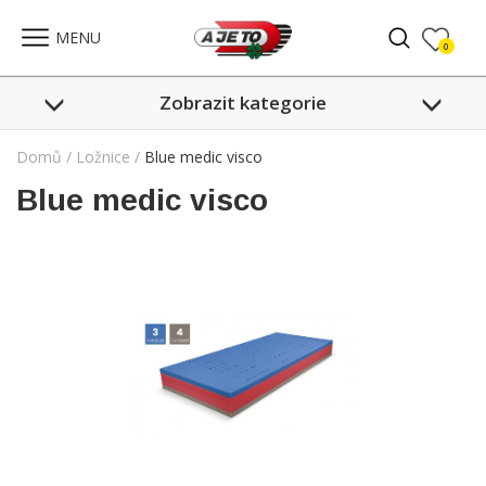
Celkem:
0
,-
PŘEJÍT DO SEZNAMU
MENU
0
Zobrazit kategorie
Domů
/
Ložnice
/
Blue medic visco
Blue medic visco